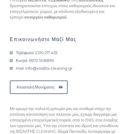
Η εταιρεία
ΒΙΣΑΛΤΗΣ CLEANING
, στη
Θεσσαλονίκη
,
δραστηριοποιείται επιτυχώς στους καθαρισμούς ιδιωτικών και
επαγγελματικών χώρων, με απόλυτα εξειδικευμένο και
έμπειρο
συνεργείο καθαρισμού
.
Επικοινωνήστε Μαζί Μας
Τηλέφωνο: 2310 217 455
Κινητό: 6972 508899
Mail: info@visaltis-cleaning.gr
Αποστολή Μυνήματος
Με αρωγό την πολυετή εμπειρία μας και σταθερό στόχο την
απόλυτη ικανοποίηση των πελατών μας, έχουμε διαγράψει μια
επιτυχημένη επαγγελματική πορεία, από το 1985, έτος έναρξης
των εργασιών μας. Υπό την εποπτεία του ιδρυτή και υπευθύνου
της ΒΙΣΑΛΤΗΣ CLEANING, Θωμά Παντούδη, λειτουργούμε με