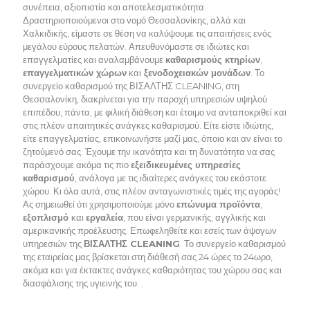
συνέπεια, αξιοπιστία και αποτελεσματικότητα.
Δραστηριοποιούμενοι στο νομό Θεσσαλονίκης, αλλά και
Χαλκιδικής, είμαστε σε θέση να καλύψουμε τις απαιτήσεις ενός
μεγάλου εύρους πελατών. Απευθυνόμαστε σε ιδιώτες και
επαγγελματίες και αναλαμβάνουμε
καθαρισμούς κτηρίων
,
επαγγελματικών χώρων
και
ξενοδοχειακών μονάδων
. Το
συνεργείο καθαρισμού της ΒΙΣΑΛΤΗΣ CLEANING, στη
Θεσσαλονίκη, διακρίνεται για την παροχή υπηρεσιών υψηλού
επιπέδου, πάντα, με φιλική διάθεση και έτοιμο να ανταποκριθεί και
στις πλέον απαιτητικές ανάγκες καθαρισμού. Είτε είστε ιδιώτης,
είτε επαγγελματίας, επικοινωνήστε μαζί μας, όποιο και αν είναι το
ζητούμενό σας. Έχουμε την ικανότητα και τη δυνατότητα να σας
παράσχουμε ακόμα τις πιο
εξειδικευμένες υπηρεσίες
καθαρισμού
, ανάλογα με τις ιδιαίτερες ανάγκες του εκάστοτε
χώρου. Κι όλα αυτά, στις πλέον ανταγωνιστικές τιμές της αγοράς!
Ας σημειωθεί ότι χρησιμοποιούμε μόνο
επώνυμα προϊόντα
,
εξοπλισμό
και
εργαλεία
, που είναι γερμανικής, αγγλικής και
αμερικανικής προέλευσης. Επωφεληθείτε και εσείς των άψογων
υπηρεσιών της
ΒΙΣΑΛΤΗΣ CLEANING
. Το συνεργείο καθαρισμού
της εταιρείας μας βρίσκεται στη διάθεσή σας 24 ώρες το 24ωρο,
ακόμα και για έκτακτες ανάγκες καθαριότητας του χώρου σας και
διασφάλισης της υγιεινής του. .