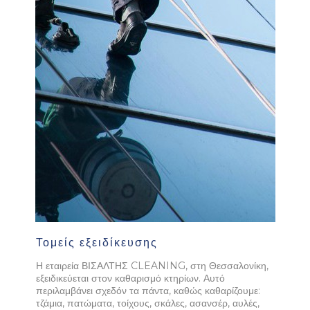
Τομείς εξειδίκευσης
Η εταιρεία ΒΙΣΑΛΤΗΣ CLEANING, στη Θεσσαλονίκη,
εξειδικεύεται στον καθαρισμό κτηρίων. Αυτό
περιλαμβάνει σχεδόν τα πάντα, καθώς καθαρίζουμε:
τζάμια, πατώματα, τοίχους, σκάλες, ασανσέρ, αυλές,